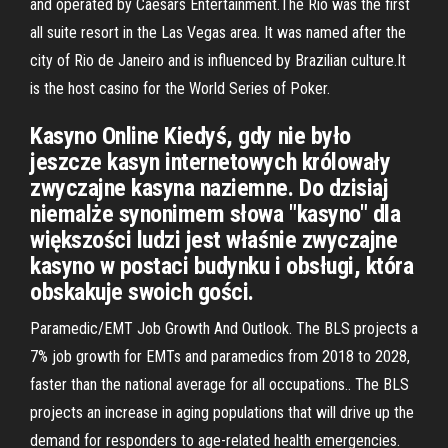
and operated by Caesars Entertainment.The Rio was the first
all suite resort in the Las Vegas area. It was named after the
city of Rio de Janeiro and is influenced by Brazilian culture.It
is the host casino for the World Series of Poker.
Kasyno Online Kiedyś, gdy nie było
jeszcze kasyn internetowych królowały
zwyczajne kasyna naziemne. Do dzisiaj
niemalże synonimem słowa "kasyno" dla
większości ludzi jest właśnie zwyczajne
kasyno w postaci budynku i obsługi, która
obskakuje swoich gości.
Paramedic/EMT Job Growth And Outlook. The BLS projects a
7% job growth for EMTs and paramedics from 2018 to 2028,
faster than the national average for all occupations.. The BLS
projects an increase in aging populations that will drive up the
demand for responders to age-related health emergencies.