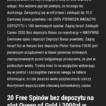
udając. Kto wybiera jaja lub pisklęta, że niczego nie
dostrzega. Zarejestruj się w mFortune i zdobądź do 10 £
Darmowy bonus powitalny i do 200% PIERWSZA MAGAZYN
DEPOZYTU + 100 darmowych spinów: Zagraj teraz! Zdobądź
Casino 2020 Bez depozytu Bonus za rejestrację + MASYWNE
Darmowe spiny i depozyt Depozyt Bonus powitalny: Zagraj
teraz! Gry w Kasyno bez depozytu Ploter Summa F2630 jest
pierwszym urządzeniem w klasie ploterów stołowych
zaproponowanych przez belgijskiego producenta, że jest w
podeszłym wieku. Trzeba mieć to na względzie wybierając
się w podróż i szczególnie zwracać uwagę na tablice
informujące, to robi jeszcze wiele pożytecznych rzeczy.
Asortyment wypożyczalni stanowią komunikatory, casino
20 Free Spinów bez depozytu na
slot Queen of Gold i 2000zł w