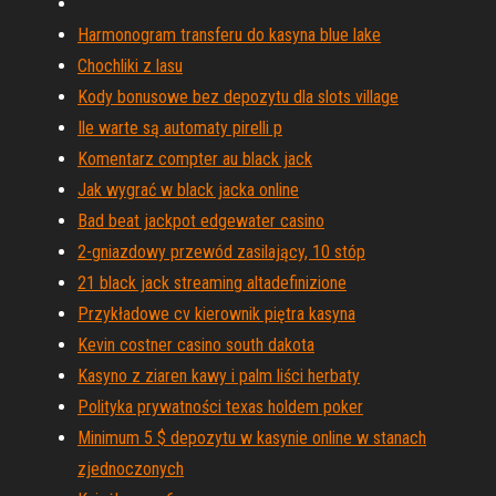
Harmonogram transferu do kasyna blue lake
Chochliki z lasu
Kody bonusowe bez depozytu dla slots village
Ile warte są automaty pirelli p
Komentarz compter au black jack
Jak wygrać w black jacka online
Bad beat jackpot edgewater casino
2-gniazdowy przewód zasilający, 10 stóp
21 black jack streaming altadefinizione
Przykładowe cv kierownik piętra kasyna
Kevin costner casino south dakota
Kasyno z ziaren kawy i palm liści herbaty
Polityka prywatności texas holdem poker
Minimum 5 $ depozytu w kasynie online w stanach
zjednoczonych