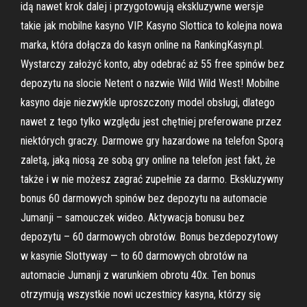
idą nawet krok dalej i przygotowują ekskluzywne wersje
takie jak mobilne kasyno VIP. Kasyno Slottica to kolejna nowa
marka, która dołącza do kasyn online na RankingKasyn.pl.
Wystarczy założyć konto, aby odebrać aż 55 free spinów bez
depozytu na slocie Netent o nazwie Wild Wild West! Mobilne
kasyno daje niezwykle uproszczony model obsługi, dlatego
nawet z tego tylko względu jest chętniej preferowane przez
niektórych graczy. Darmowe gry hazardowe na telefon Sporą
zaletą, jaką niosą ze sobą gry online na telefon jest fakt, że
także i w nie możesz zagrać zupełnie za darmo. Ekskluzywny
bonus 60 darmowych spinów bez depozytu na automacie
Jumanji – samouczek wideo. Aktywacja bonusu bez
depozytu – 60 darmowych obrotów. Bonus bezdepozytowy
w kasynie Slottyway — to 60 darmowych obrotów na
automacie Jumanji z warunkiem obrotu 40x. Ten bonus
otrzymują wszystkie nowi uczestnicy kasyna, którzy się