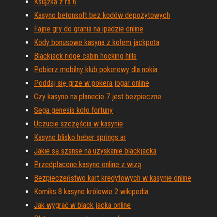
Książka z ra 6
Kasyno betonsoft bez kodów depozytowych
Fajne gry do grania na ipadzie online
Kody bonusowe kasyna z kołem jackpota
Blackjack ridge cabin hocking hills
Pobierz mobilny klub pokerowy dla nokia
Poddaj się grze w pokera jogar online
Czy kasyno na planecie 7 jest bezpieczne
Sega genesis koło fortuny
Uczucie szczęścia w kasynie
Kasyno blisko heber springs ar
Jakie są szanse na uzyskanie blackjacka
Przedpłacone kasyno online z wizą
Bezpieczeństwo kart kredytowych w kasynie online
Komiks 8 kasyno królowie 2 wikipedia
Jak wygrać w black jacka online