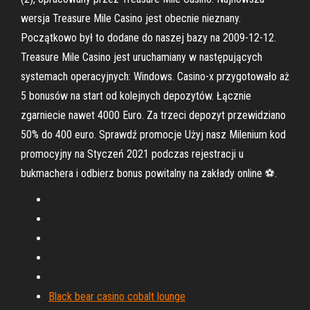
wersja Treasure Mile Casino jest obecnie nieznany.
Początkowo był to dodane do naszej bazy na 2009-12-12.
Treasure Mile Casino jest uruchamiany w następujących
systemach operacyjnych: Windows. Casino-x przygotowało aż
5 bonusów na start od kolejnych depozytów. Łącznie
zgarniecie nawet 4000 Euro. Za trzeci depozyt przewidziano
50% do 400 euro. Sprawdź promocje Użyj nasz Milenium kod
promocyjny na Styczeń 2021 podczas rejestracji u
bukmachera i odbierz bonus powitalny na zakłady online ⚽️.
Black bear casino cobalt lounge