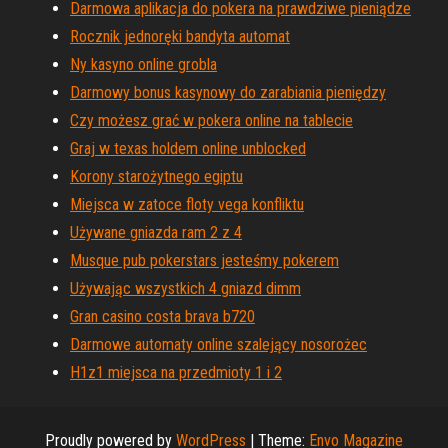
Darmowa aplikacja do pokera na prawdziwe pieniądze
Rocznik jednoręki bandyta automat
Ny kasyno online grobla
Darmowy bonus kasynowy do zarabiania pieniędzy
Czy możesz grać w pokera online na tablecie
Graj w texas holdem online unblocked
Korony starożytnego egiptu
Miejsca w zatoce floty vega konfliktu
Używane gniazda ram 2 z 4
Musque pub pokerstars jesteśmy pokerem
Używając wszystkich 4 gniazd dimm
Gran casino costa brava b720
Darmowe automaty online szalejący nosorożec
H1z1 miejsca na przedmioty 1 i 2
Proudly powered by
WordPress
|
Theme:
Envo Magazine