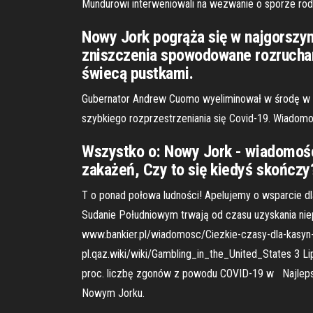
Mundurowi interweniowali na wezwanie o sporze rodz
Nowy Jork pogrąża się w najgorszy
zniszczenia spowodowane rozrucham
świecą pustkami.
Gubernator Andrew Cuomo wyeliminował w środę w s
szybkiego rozprzestrzeniania się Covid-19. Wiadomos
Wszystko o: Nowy Jork - wiadomości
zakażeń, Czy to się kiedyś skończy
T o ponad połowa ludności! Apelujemy o wsparcie 
Sudanie Południowym trwają od czasu uzyskania niepo
www.bankier.pl/wiadomosc/Ciezkie-czasy-dla-kasyn
pl.qaz.wiki/wiki/Gambling_in_the_United_States 3 L
proc. liczbę zgonów z powodu COVID-19 w Najleps
Nowym Jorku.