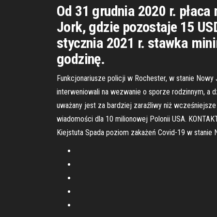
Od 31 grudnia 2020 r. płaca
Jork, gdzie pozostaje 15 USD
stycznia 2021 r. stawka min
godzinę.
Funkcjonariusze policji w Rochester, w stanie Nowy 
interweniowali na wezwanie o sporze rodzinnym, a 
uważany jest za bardziej zaraźliwy niż wcześniejsz
wiadomości dla 10 milionowej Polonii USA. KONTAK
Kiejstuta Spada poziom zakażeń Covid-19 w stanie No