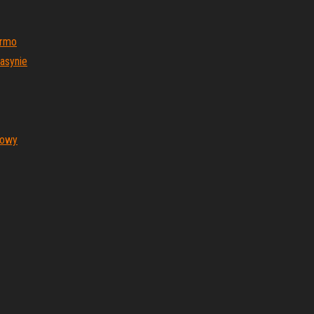
armo
asynie
mowy