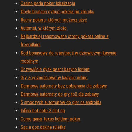
Casino perla poker lokalizacja
Doyle brunson cytuje pokera po zmroku
Ruchy pokera, których możesz użyć
Automat, w którym złoto
Najbardziej renomowane strony pokera online z
freerollami
Kod bonusowy do rejestracji w dziewiczym kasynie
mobilnym
Oczywiście dysk geant kasyno lorient
Gry zręcznościowe w kasynie online
Darmowe automaty bez pobierania dla zabawy
Darmowe automaty do gry to0 dla zabawy
5 smoczych automatów do gier na androida
Infinix hot note 2 slot ng
Como ganar texas holdem poker
Sac a dos dakine ruletka