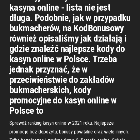
kasyna online - lista nie jest
długa. Podobnie, jak w przypadku
bukmacherów, na KodBonusowy
również opisaliśmy jak działają i
gdzie znaleźć najlepsze kody do
kasyn online w Polsce. Trzeba
jednak przyznać, że w
przeciwieństwie do zakładów
bukmacherskich, kody
promocyjne do kasyn online w
Polsce to
Sprawdź ranking kasyn online w 2021 roku. Najlepsze
promocje bez depozytu, bonusy powitalne oraz wiele innych.