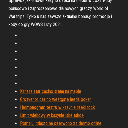
Sprawdź jakie nowe kasyno czeka na ciebie w 2021 Kody
bonusowe i zaproszeniowe dla nowych graczy World of
Warships. Tylko u nas zawsze aktualne bonusy, promocje i
kody do gry WOWS Luty 2021.
Kansas star casino arena na mapie
Grosvenor casino westgate leeds poker
Harmonogram teatru w kasynie rzeki rock
Limit wiekowy w kasynie lake tahoe
Pomaluj miasto na czerwono za darmo online