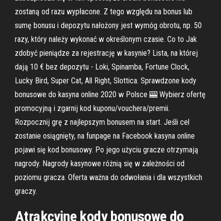
zostaną od razu wypłacone. Z tego względu na bonus lub
sumę bonusu i depozytu nałożony jest wymóg obrotu, np. 50
razy, który należy wykonać w określonym czasie. Co to Jak
zdobyć pieniądze za rejestrację w kasynie? Lista, na której
dają 10 € bez depozytu - Loki, Spinamba, Fortune Clock,
Lucky Bird, Super Cat, All Right, Slottica. Sprawdzone kody
bonusowe do kasyna online 2020 w Polsce 🎰 Wybierz ofertę
promocyjną i zgarnij kod kuponu/vouchera/premii.
Rozpocznij grę z najlepszym bonusem na start. Jeśli cel
zostanie osiągnięty, na funpage na Facebook kasyna online
pojawi się kod bonusowy. Po jego użyciu gracze otrzymają
nagrody. Nagrody kasynowe różnią się w zależności od
poziomu gracza. Oferta ważna do odwołania i dla wszystkich
graczy.
Atrakcyjne kody bonusowe do