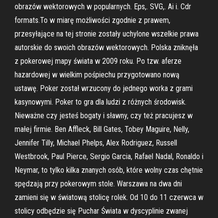
obrazów wektorowych w popularnych. Eps,. SVG,. Ai i. Cdr
formats.To w miarę możliwości zgodnie z prawem,
przesyłające na tej stronie zostały uchylone wszelkie prawa
autorskie do swoich obrazów wektorowych. Polska zniknęła
z pokerowej mapy świata w 2009 roku. Po tzw. aferze
hazardowej w wielkim pośpiechu przygotowano nową
ustawę. Poker został wrzucony do jednego worka z grami
kasynowymi. Poker to gra dla ludzi z różnych środowisk.
Nieważne czy jesteś bogaty i sławny, czy też pracujesz w
małej firmie. Ben Affleck, Bill Gates, Tobey Maguire, Nelly,
Jennifer Tilly, Michael Phelps, Alex Rodriguez, Russell
Westbrook, Paul Pierce, Sergio Garcia, Rafael Nadal, Ronaldo i
Neymar, to tylko kilka znanych osób, które wolny czas chętnie
spędzają przy pokerowym stole. Warszawa na dwa dni
zamieni się w światową stolicę rolek. Od 10 do 11 czerwca w
stolicy odbędzie się Puchar Świata w dyscyplinie zwanej