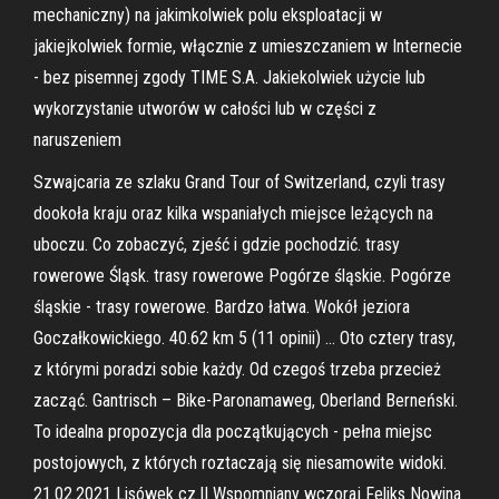
mechaniczny) na jakimkolwiek polu eksploatacji w
jakiejkolwiek formie, włącznie z umieszczaniem w Internecie
- bez pisemnej zgody TIME S.A. Jakiekolwiek użycie lub
wykorzystanie utworów w całości lub w części z
naruszeniem
Szwajcaria ze szlaku Grand Tour of Switzerland, czyli trasy
dookoła kraju oraz kilka wspaniałych miejsce leżących na
uboczu. Co zobaczyć, zjeść i gdzie pochodzić. trasy
rowerowe Śląsk. trasy rowerowe Pogórze śląskie. Pogórze
śląskie - trasy rowerowe. Bardzo łatwa. Wokół jeziora
Goczałkowickiego. 40.62 km 5 (11 opinii) … Oto cztery trasy,
z którymi poradzi sobie każdy. Od czegoś trzeba przecież
zacząć. Gantrisch – Bike-Paronamaweg, Oberland Berneński.
To idealna propozycja dla początkujących - pełna miejsc
postojowych, z których roztaczają się niesamowite widoki.
21.02.2021 Lisówek cz.II Wspomniany wczoraj Feliks Nowina