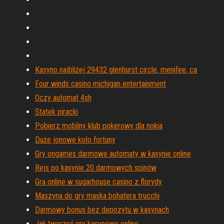
Kasyno najbliżej 29432 glenhurst circle, menifee, ca
Four winds casino michigan entertainment
Oczy automat 4sh
Statek piracki
Pobierz mobilny klub pokerowy dla nokia
Duże jonowe koło fortuny
Gry ongames darmowe automaty w kasynie online
Rejs po kasynie 20 darmowych spinów
Gra online w sugarhouse casino z florydy
Maszyna do gry maska ​​bohatera trucchi
Darmowy bonus bez depozytu w kasynach
Jak tworzyć gry kasynowe online