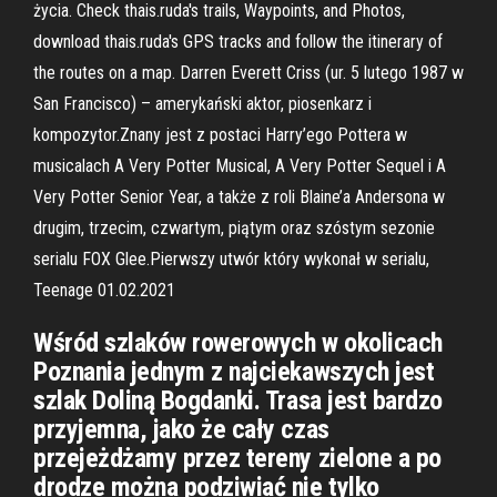
życia. Check thais.ruda's trails, Waypoints, and Photos,
download thais.ruda's GPS tracks and follow the itinerary of
the routes on a map. Darren Everett Criss (ur. 5 lutego 1987 w
San Francisco) – amerykański aktor, piosenkarz i
kompozytor.Znany jest z postaci Harry’ego Pottera w
musicalach A Very Potter Musical, A Very Potter Sequel i A
Very Potter Senior Year, a także z roli Blaine’a Andersona w
drugim, trzecim, czwartym, piątym oraz szóstym sezonie
serialu FOX Glee.Pierwszy utwór który wykonał w serialu,
Teenage 01.02.2021
Wśród szlaków rowerowych w okolicach
Poznania jednym z najciekawszych jest
szlak Doliną Bogdanki. Trasa jest bardzo
przyjemna, jako że cały czas
przejeżdżamy przez tereny zielone a po
drodze można podziwiać nie tylko