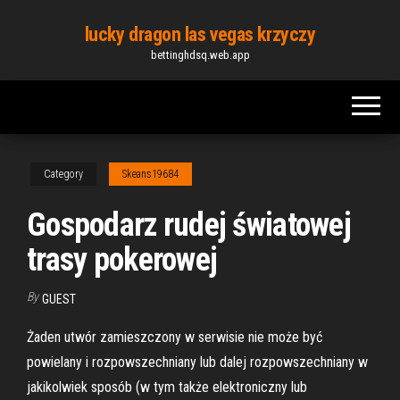
Skip
lucky dragon las vegas krzyczy
to
bettinghdsq.web.app
the
content
Category
Skeans19684
Gospodarz rudej światowej
trasy pokerowej
By
GUEST
Żaden utwór zamieszczony w serwisie nie może być
powielany i rozpowszechniany lub dalej rozpowszechniany w
jakikolwiek sposób (w tym także elektroniczny lub